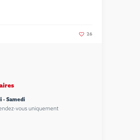
26
aires
i - Samedi
rendez-vous uniquement