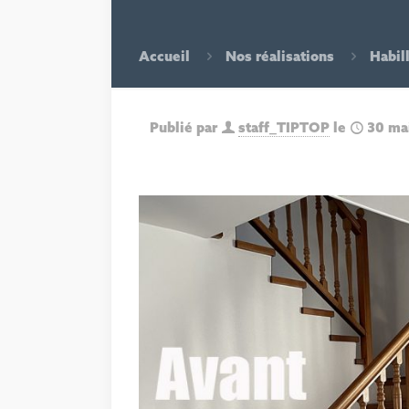
Accueil
Nos réalisations
Habil
Publié par
staff_TIPTOP
le
30 ma