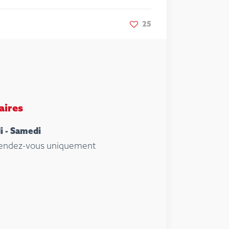
25
aires
i - Samedi
rendez-vous uniquement